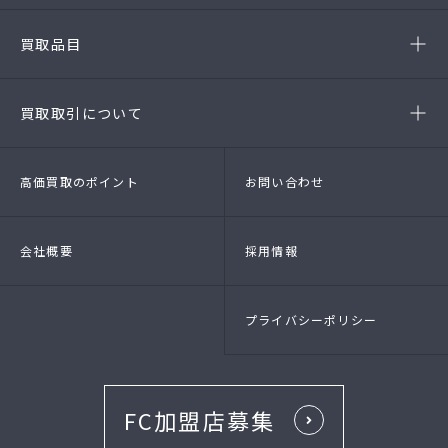
(第54141260010A号)
-安城店(FC)
買取品目
- ブランド品
- 高級時計
- 貴金属
- 衣料品・服飾品
買取取引について
- 店頭買取
- 出張買取
- LINE査定
- 法人買取
高価買取のポイント
お問い合わせ
会社概要
採用情報
プライバシーポリシー
FC加盟店募集