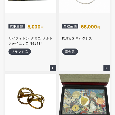
5,000
68,000
買取金額
買取金額
円
円
ルイヴィトン ダミエ ポルト
K18WG ネックレス
フォイユサラ N61734
ブランド品
貴金属