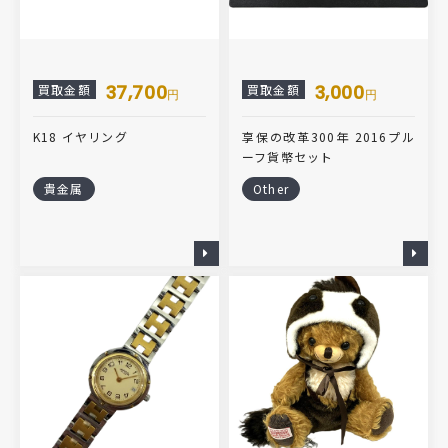
37,700
3,000
買取金額
買取金額
円
円
K18 イヤリング
享保の改革300年 2016プル
ーフ貨幣セット
貴金属
Other