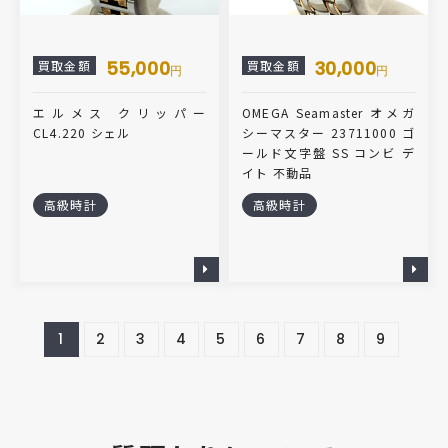
55,000
30,000
買取金額
買取金額
円
円
エルメス クリッパー
OMEGA Seamaster オメガ
CL4.220 シェル
シーマスター 23711000 ゴ
ールド文字盤 SS コンビ デ
イト 不動品
高級時計
高級時計
1
2
3
4
5
6
7
8
9