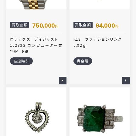
750,000
94,000
買取金額
買取金額
円
円
ロレックス デイジャスト
K18 ファッションリング
16233G コンピューター文
5.92ｇ
字盤 P番
高級時計
貴金属