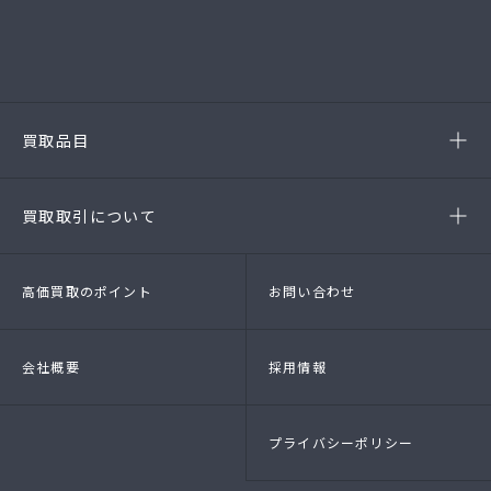
(第54385190010A号)
-西尾店
(第54384220010A号)
-豊田店
(第54386220020A号)
-半田店
(第54385190010A)
-名古屋緑店
(第54141260010A号)
-安城店(FC)
買取品目
- ブランド品
- 高級時計
- 貴金属
- 衣料品・服飾品
買取取引について
- 店頭買取
- 出張買取
- LINE査定
- 法人買取
高価買取のポイント
お問い合わせ
会社概要
採用情報
プライバシーポリシー