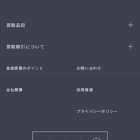
(第54386220020A号)
-半田店
(第54385190010A)
-名古屋緑店
(第54141260010A号)
-安城店(FC)
買取品目
- ブランド品
- 高級時計
- 貴金属
- 衣料品・服飾品
買取取引について
- 店頭買取
- 出張買取
- LINE査定
- 法人買取
高価買取のポイント
お問い合わせ
会社概要
採用情報
プライバシーポリシー