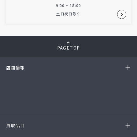
9:00 ~ 18:00
土日祝日除く
PAGETOP
店舗情報
-岡崎店
(第54385190010A号)
-西尾店
(第54384220010A号)
-豊田店
(第54386220020A号)
-半田店
(第54385190010A)
-名古屋緑店
(第54141260010A号)
-安城店(FC)
買取品目