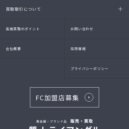
- ブランド品
- 高級時計
- 貴金属
- 衣料品・服飾品
買取取引について
- 店頭買取
- 出張買取
- LINE査定
- 法人買取
高価買取のポイント
お問い合わせ
会社概要
採用情報
プライバシーポリシー
FC加盟店募集