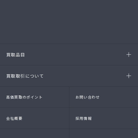
-岡崎店
(第54385190010A号)
-西尾店
(第54384220010A号)
-豊田店
(第54386220020A号)
-半田店
(第54385190010A)
-名古屋緑店
(第54141260010A号)
-安城店(FC)
買取品目
- ブランド品
- 高級時計
- 貴金属
- 衣料品・服飾品
買取取引について
- 店頭買取
- 出張買取
- LINE査定
- 法人買取
高価買取のポイント
お問い合わせ
会社概要
採用情報