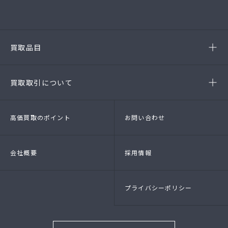
(第54386220020A号)
-半田店
(第54385190010A)
-名古屋緑店
(第54141260010A号)
-安城店(FC)
買取品目
- ブランド品
- 高級時計
- 貴金属
- 衣料品・服飾品
買取取引について
- 店頭買取
- 出張買取
- LINE査定
- 法人買取
高価買取のポイント
お問い合わせ
会社概要
採用情報
プライバシーポリシー