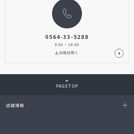
0564-33-5288
9:00 ~ 18:00
土日祝日除く
PAGETOP
店舗情報
-岡崎店
(第54385190010A号)
-西尾店
(第54384220010A号)
-豊田店