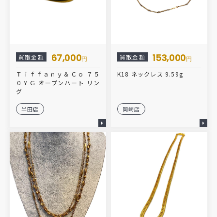
67,000
153,000
買取金額
買取金額
円
円
Ｔｉｆｆａｎｙ＆Ｃｏ ７５
K18 ネックレス 9.59g
０ＹＧ オープンハート リン
グ
半田店
岡崎店