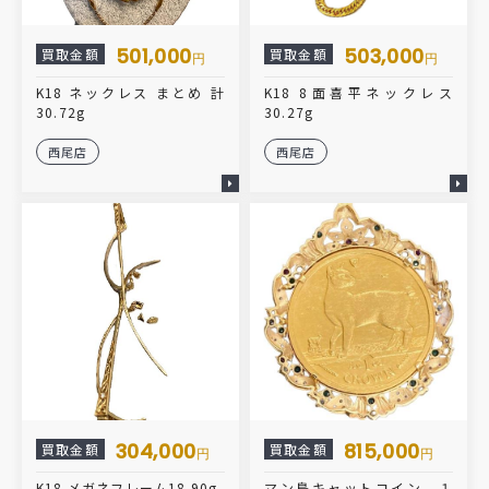
501,000
503,000
買取金額
買取金額
円
円
K18 ネックレス まとめ 計
K18 8面喜平ネックレス
30.72g
30.27g
西尾店
西尾店
304,000
815,000
買取金額
買取金額
円
円
K18 メガネフレーム18.90g
マン島キャットコイン １