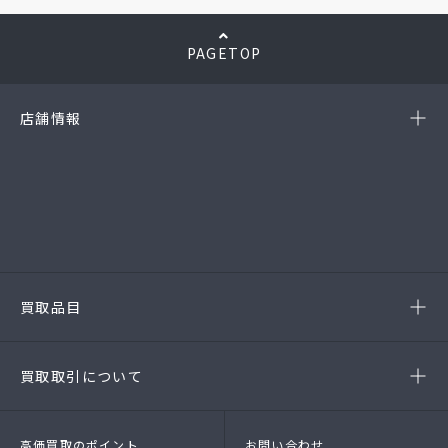
PAGETOP
店舗情報
-岡崎店
(第54385190010A号)
-西尾店
(第54384220010A号)
-豊田店
(第54386220020A号)
-半田店
(第54385190010A)
-名古屋緑店
(第54141260010A号)
-安城店(FC)
買取品目
- ブランド品
- 高級時計
- 貴金属
- 衣料品・服飾品
買取取引について
- 店頭買取
- 出張買取
- LINE査定
- 法人買取
高価買取のポイント
お問い合わせ