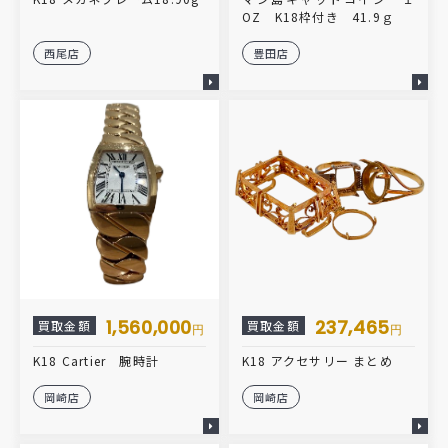
OZ K18枠付き 41.9ｇ
西尾店
豊田店
1,560,000
237,465
買取金額
買取金額
円
円
K18 Cartier 腕時計
K18 アクセサリー まとめ
岡崎店
岡崎店