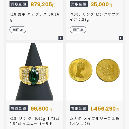
879,205
35,000
買取金額
買取金額
円
円
K18 喜平 ネックレス 50.16
Pt900 リング ピンクサファ
ｇ
イア 5.23g
半田店
豊田店
96,600
1,456,290
買取金額
買取金額
円
円
K18 リング 6.62g 1.73ct
カナダ メイプルリーフ金貨
0.50ct イエローゴールド
1オンス 2枚