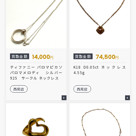
14,000
74,500
買取金額
買取金額
円
円
ティファニー パロマピカソ
K18 D0.05ct ネックレス
パロマメロディ シルバー
4.55g
925 サークル ネックレス
西尾店
西尾店