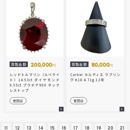
200,000
80,000
買取金額
買取金額
円
円
レッドトルマリン（ルベライ
Cartier カルティエ ラブリン
ト）14.53ct ダイヤモンド
グ K18 4.71g 12号
0.55ct プラチナ900 ネック
レストップ
豊田店
豊田店
11
12
13
14
15
16
17
18
19
20
21