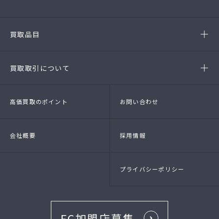
(第54385190010A)
-名古屋緑店
(第54141260010A号)
-安城店(FC)
買取品目
- ブランド品
- 高級時計
- 貴金属
- 衣料品・服飾品
買取取引について
- 店頭買取
- 出張買取
- LINE査定
- 法人買取
高価買取のポイント
お問い合わせ
会社概要
採用情報
プライバシーポリシー
FC加盟店募集