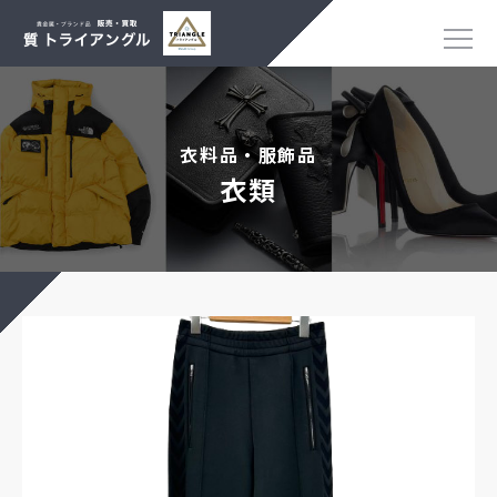
衣料品・服飾品
衣類