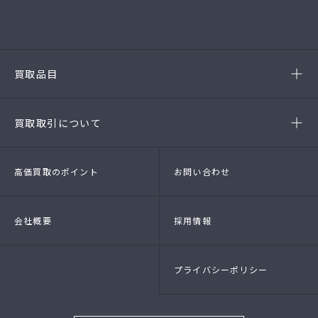
(第54384220010A号)
-豊田店
(第54386220020A号)
-半田店
(第54385190010A)
-名古屋緑店
(第54141260010A号)
-安城店(FC)
買取品目
- ブランド品
- 高級時計
- 貴金属
- 衣料品・服飾品
買取取引について
- 店頭買取
- 出張買取
- LINE査定
- 法人買取
高価買取のポイント
お問い合わせ
会社概要
採用情報
プライバシーポリシー