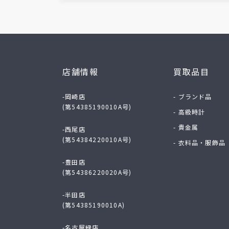
店舗情報
買取品目
-岡崎店
- ブランド品
(第54385190010A号)
- 高級時計
- 貴金属
-西尾店
(第54384220010A号)
- 衣料品・服飾品
-豊田店
(第54386220020A号)
-半田店
(第54385190010A)
-名古屋緑店