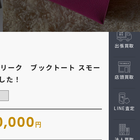
出張買取
ブリーク ブックトート スモー
店頭買取
した！
LINE査定
0,000
円
法人買取