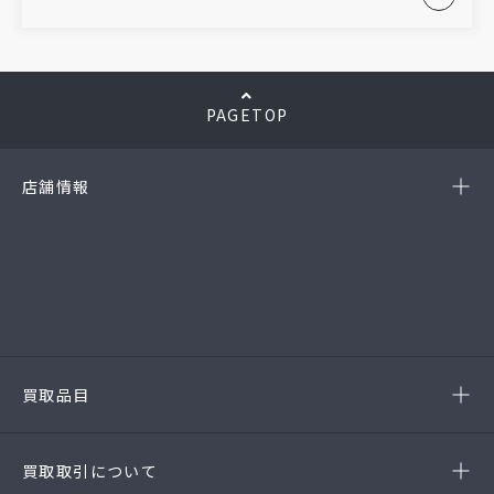
PAGETOP
店舗情報
-岡崎店
(第54385190010A号)
-西尾店
(第54384220010A号)
-豊田店
(第54386220020A号)
-半田店
(第54385190010A)
-名古屋緑店
(第54141260010A号)
-安城店(FC)
買取品目
- ブランド品
- 高級時計
- 貴金属
- 衣料品・服飾品
買取取引について