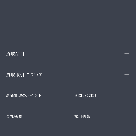
-岡崎店
(第54385190010A号)
-西尾店
(第54384220010A号)
-豊田店
(第54386220020A号)
-半田店
(第54385190010A)
-名古屋緑店
(第54141260010A号)
-安城店(FC)
買取品目
- ブランド品
- 高級時計
- 貴金属
- 衣料品・服飾品
買取取引について
- 店頭買取
- 出張買取
- LINE査定
- 法人買取
高価買取のポイント
お問い合わせ
会社概要
採用情報