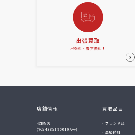
出張買取
出張料・査定無料！
店舗情報
買取品目
-岡崎店
- ブランド品
(第54385190010A号)
- 高級時計