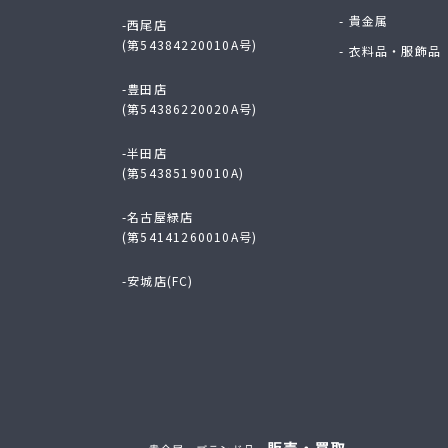
- 貴金属
-西尾店
(第54384220010A号)
- 衣料品・服飾品
-豊田店
(第54386220020A号)
-半田店
(第54385190010A)
-名古屋緑店
(第54141260010A号)
-安城店(FC)