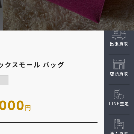
出張買取
モックスモール バッグ
店頭買取
,000
LINE査定
円
法人買取