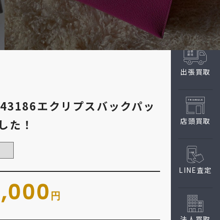
出張買取
43186エクリプスバックパッ
店頭買取
した！
LINE査定
0,000
円
法人買取