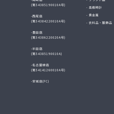
(第54385190010A号)
- 高級時計
- 貴金属
-西尾店
(第54384220010A号)
- 衣料品・服飾品
-豊田店
(第54386220020A号)
-半田店
(第54385190010A)
-名古屋緑店
(第54141260010A号)
-安城店(FC)