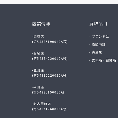
店舗情報
買取品目
-岡崎店
- ブランド品
(第54385190010A号)
- 高級時計
- 貴金属
-西尾店
(第54384220010A号)
- 衣料品・服飾品
-豊田店
(第54386220020A号)
-半田店
(第54385190010A)
-名古屋緑店
(第54141260010A号)