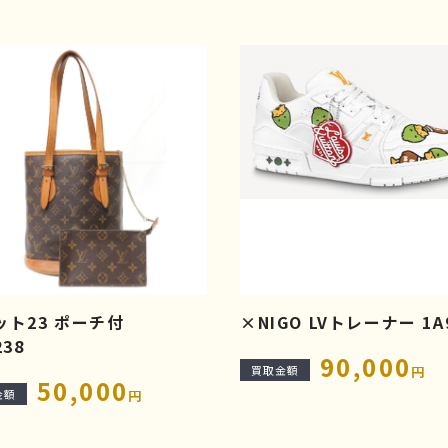
ット23 ポーチ付
×NIGO LVトレーナー 1A
238
90,000
買取金額
円
50,000
金額
円