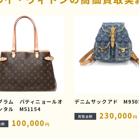
グラム パティニョールオ
デニムサックアド M950
ンタル M51154
230,000
買取金額
円
100,000
金額
円