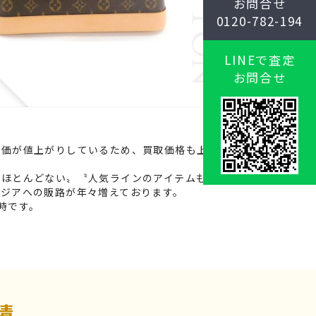
お問合せ
0120-782-194
LINEで査定
お問合せ
定価が値上がりしているため、買取価格も上がっ
がほとんどない〟〝人気ラインのアイテムも豊富
ジアへの販路が年々増えております。
時です。
績