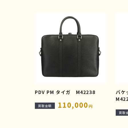
PDV PM タイガ M42238
バケ
M42
110,000
買取金額
円
買取