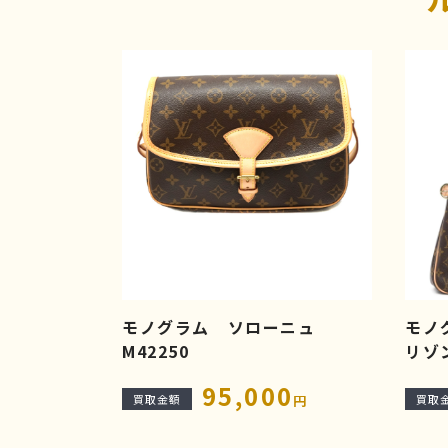
モノグラム ソローニュ
モノ
M42250
リゾ
95,000
買取金額
円
買取