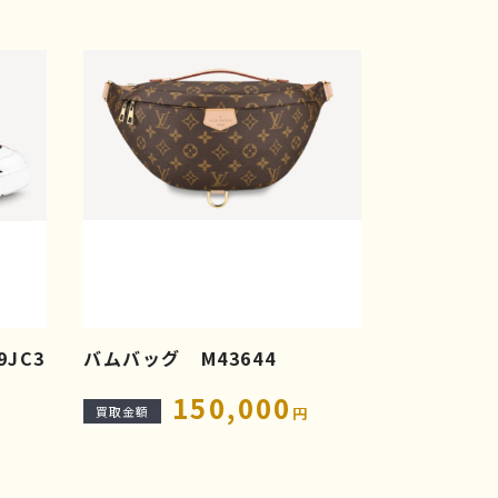
9JC3
バムバッグ M43644
150,000
買取金額
円