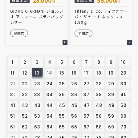
23,000
35,000
買取金額
買取金額
円
円
GIORGIO ARMANI ジョルジ
Tiffany ＆ Co. ティファニー
オ アルマーニ ボディバッグ
バイザヤードネックレス
レザー
1.89ｇ
豊田店
半田店
1
2
3
4
5
6
7
8
9
10
11
12
13
14
15
16
17
18
19
20
21
22
23
24
25
26
27
28
29
30
31
32
33
34
35
36
37
38
39
40
41
42
43
44
45
46
47
48
49
50
51
52
53
54
55
56
57
58
59
60
61
62
63
64
65
66
67
68
69
70
71
72
73
74
75
76
77
78
79
80