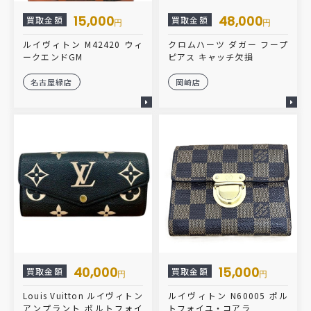
15,000
48,000
買取金額
買取金額
円
円
ルイヴィトン M42420 ウィ
クロムハーツ ダガー フープ
ークエンドGM
ピアス キャッチ欠損
名古屋緑店
岡崎店
40,000
15,000
買取金額
買取金額
円
円
Louis Vuitton ルイヴィトン
ルイヴィトン N60005 ポル
アンプラント ポルトフォイ
トフォイユ・コアラ